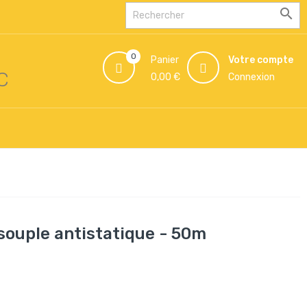

0
Panier
Votre compte
VC
0,00 €
Connexion
souple antistatique - 50m