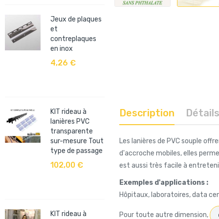
Jeux de plaques
et
Rouleau de PVC
contreplaques
souple
en inox
transparent -
50m
4,26 €
177,00 €
Description
Détail
KIT rideau à
lanières PVC
Lanière de PVC
transparente
souple ignifugée
sur-mesure Tout
Les lanières de PVC souple offr
découpée au
type de passage
mètre
d'accroche mobiles, elles permet
102,00 €
6,98 €
est aussi très facile à entreten
Exemples d'applications :
Hôpitaux, laboratoires, data cen
KIT rideau à
Pour toute autre dimension,