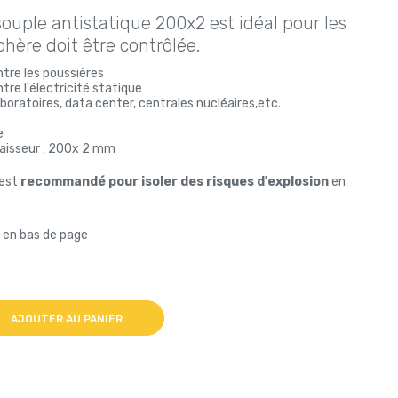
ouple antistatique 200x2 est idéal pour les
hère doit être contrôlée.
tre les poussières
tre l'électricité statique
boratoires, data center, centrales nucléaires,etc.
e
paisseur : 200x 2 mm
 est
recommandé pour isoler des risques d'explosion
en
t en bas de page
AJOUTER AU PANIER