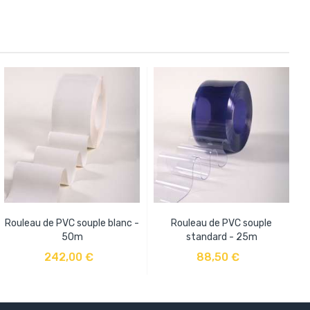
Rouleau de PVC souple blanc -
Rouleau de PVC souple
R
50m
standard - 25m
AJOUTER AU PANIER
AJOUTER AU PANIER
242,00 €
88,50 €