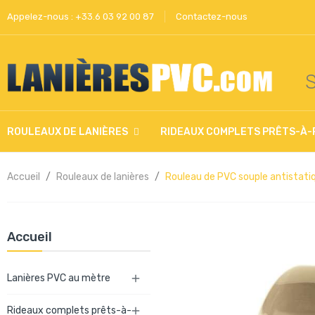
Appelez-nous :
+33.6 03 92 00 87
Contactez-nous
S
ROULEAUX DE LANIÈRES
RIDEAUX COMPLETS PRÊTS-À-
Accueil
Rouleaux de lanières
Rouleau de PVC souple antistat
Accueil
Lanières PVC au mètre

Rideaux complets prêts-à-
