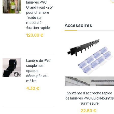
lanières PVC
Grand Froid -25°
pour chambre
froide sur
mesure à
Accessoires
fixation rapide
120,00 €
Lanière de PVC
souple noir
opaque
découpée au
mètre
4,32 €
Système d'accroche rapide
de lanières PVC QuickMount®
sur mesure
AJOUTER AU PANIER
22,80 €