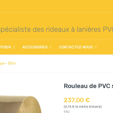
pécialiste des rideaux à lanières P
POSER
ACCESSOIRES
CONTACTEZ-NOUS
ique - 50m
Rouleau de PVC 
237,00 €
(4,74 € le mètre linéaire)
TTC