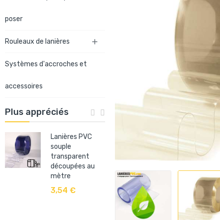
poser
Rouleaux de lanières

Systèmes d'accroches et
accessoires
Plus appréciés
Lanières PVC
Système
souple
d'accroche
transparent
rapide de
découpées au
lanières PVC
mètre
QuickMount®
sur mesure
3,54 €
22,80 €