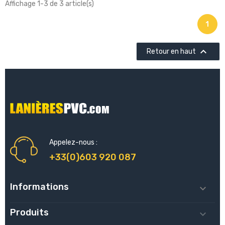
Affichage 1-3 de 3 article(s)
1

Retour en haut
Appelez-nous :
+33(0)603 920 087
Informations

Produits
