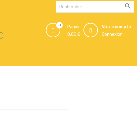

0
Panier
Votre compte
VC
0,00 €
Connexion