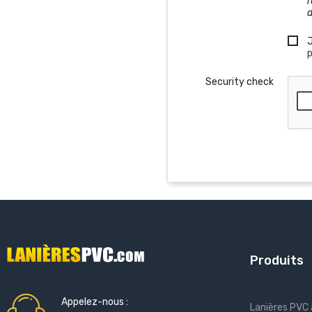
r
p
Security check
Produits
Appelez-nous :
Lanières PVC