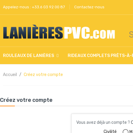
Appelez-nous :
+33.6 03 92 00 87
Contactez-nous
S
ROULEAUX DE LANIÈRES
RIDEAUX COMPLETS PRÊTS-À-
Accueil
Créez votre compte
Créez votre compte
Vous avez déjà un compte ?
Civilité
M