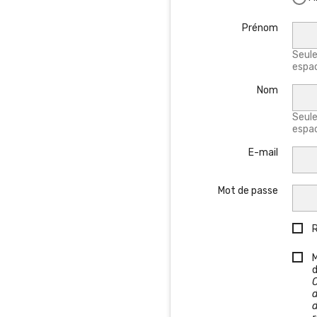
Prénom
Seules
espac
Nom
Seules
espac
E-mail
Mot de passe
d
d