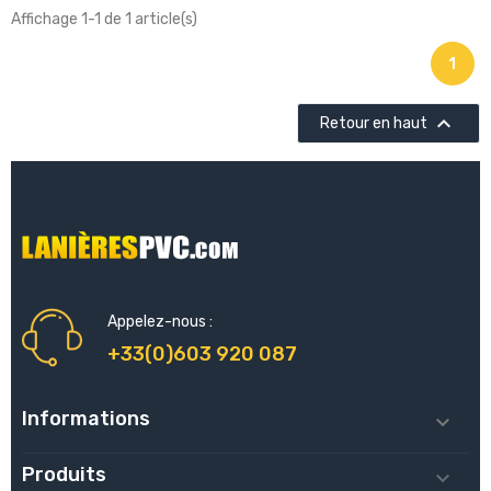
Affichage 1-1 de 1 article(s)
1

Retour en haut
Appelez-nous :
+33(0)603 920 087
Informations

Produits
